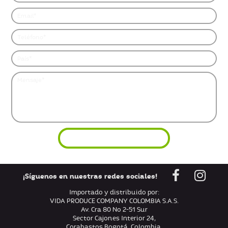
¡Síguenos en nuestras redes sociales!
Importado y distribuido por:
VIDA PRODUCE COMPANY COLOMBIA S.A.S.
Av. Cra 80 No 2-51 Sur
Sector Cajones Interior 24,
Corabastos Bogotá, Colombia.