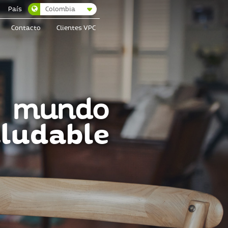
Colombia
País
Contacto
Clientes VPC
mundo
ludable