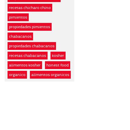
recetas chicharo chino
pimientos
propiedades pimientos
chabacanos
propiedades chabacanos
recetas chabacanos
kosher
alimentos kosher
honest food
organico
alimentos organicos