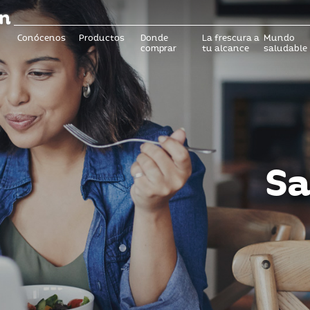
Conócenos
Productos
Donde
La frescura a
Mundo
comprar
tu alcance
saludable
Sa