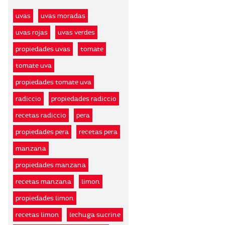
uvas
uvas moradas
uvas rojas
uvas verdes
propiedades uvas
tomate
tomate uva
propiedades tomate uva
radiccio
propiedades radiccio
recetas radiccio
pera
propiedades pera
recetas pera
manzana
propiedades manzana
recetas manzana
limon
propiedades limon
recetas limon
lechuga sucrine