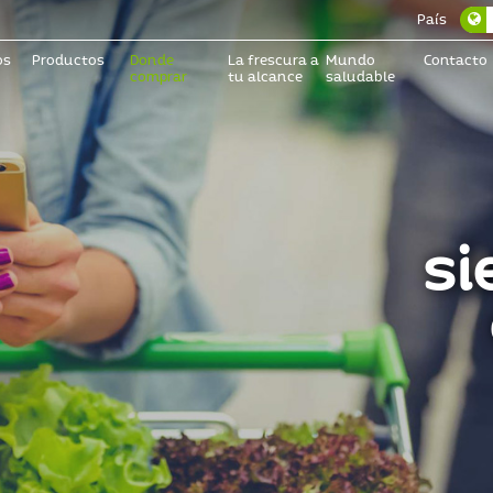
País
os
Productos
Donde
La frescura a
Mundo
Contacto
comprar
tu alcance
saludable
si