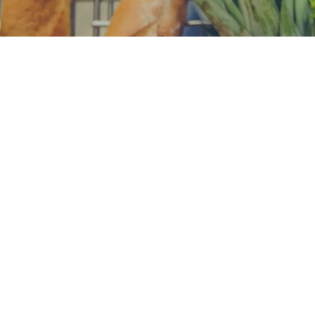
¿dónde
comprar?
Conoce las principales tiendas de
autoservicio donde puedes encontrar
nuestros productos Fresh Garden.