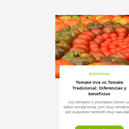
imentos
alimentos
ores de uvas, ¿cómo
Tomate Uva vs Tomate
mplementan?
Tradicional: Diferencias y
beneficios
iciosas, no importa su
erdes, moradas o rojas,
Los tomates o jitomates tienen 
nen grandes benefic...
sabor excepcional, son muy versátil
por supuesto también muy saludab
er más...