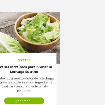
recetas
recet
cetas Increíbles para probar la
Recetas increíbl
Lechuga Sucrine
manzana es 
sabor ligeramente dulce de la lechuga
Una de las ventajas 
crine la convierte en un ingrediente
que prácticamente e
ideal para una gran variedad de
comerse, sólo es impo
platillos...
¡listo!..
Leer más...
Leer más