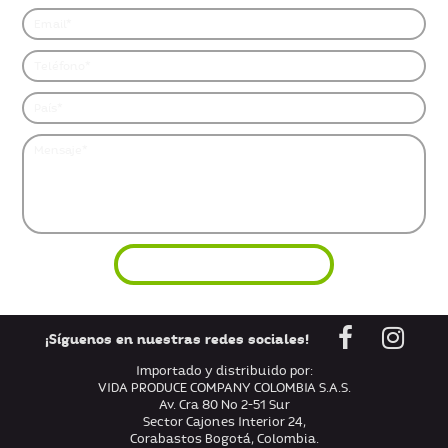
¡Síguenos en nuestras redes sociales!
Importado y distribuido por:
VIDA PRODUCE COMPANY COLOMBIA S.A.S.
Av. Cra 80 No 2-51 Sur
Sector Cajones Interior 24,
Corabastos Bogotá, Colombia.