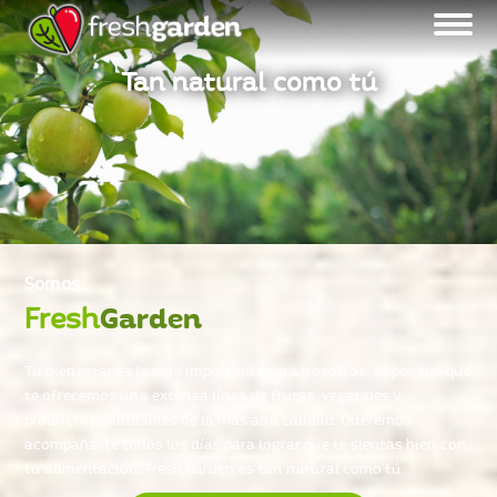
Tan natural como tú
Somos
Fresh
Garden
Tu bienestar es lo más importante para nosotros, es por ello que
te ofrecemos una extensa línea de frutas, vegetales y
productos saludables de la más alta calidad. Queremos
acompañarte todos los días para lograr que te sientas bien con
tu alimentación. Fresh Garden es tan natural como tú.