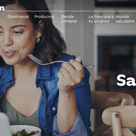
Conócenos
Productos
Donde
La frescura a
Mundo
comprar
tu alcance
saludable
Sa