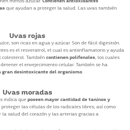
enen menos azúcar.
Contienen antioxidantes
nas
que ayudan a proteger la salud. Las uvas también
Uvas rojas
lce, son ricas en agua y azúcar. Son de fácil digestión.
es es el resveratrol, el cual es antiinflamatorio y ayuda
el colesterol. También
contienen polifenoles
, los cuales
detener el envejecimiento celular. También se ha
n gran desintoxicante del organismo
.
Uvas moradas
os indica que
poseen mayor cantidad de taninos y
proteger las células de los radicales libres; así como
a salud del corazón y las arterias gracias a