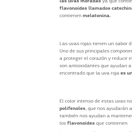
las uvas moradas
ya que conti
flavonoides llamados catechi
contienen
melatonina.
Las uvas rojas tienen un sabor du
Uno de sus principales component
a proteger el corazón y reducir 
son antioxidantes que ayudan a 
encontrado que la uva roja
es u
El color intenso de estas uvas n
polifenoles
, que nos ayudarán a 
también nos ayudan a mantener l
los
flavonoides
que contienen.