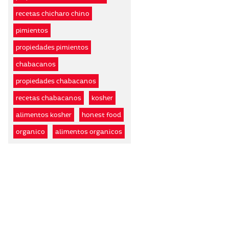
recetas chicharo chino
pimientos
propiedades pimientos
chabacanos
propiedades chabacanos
recetas chabacanos
kosher
alimentos kosher
honest food
organico
alimentos organicos