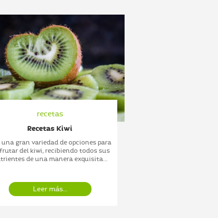
recetas
recet
Recetas Kiwi
Recetas Increíbles 
Lechuga S
 una gran variedad de opciones para
frutar del kiwi, recibiendo todos sus
El sabor ligeramente d
trientes de una manera exquisita...
sucrine la convierte 
ideal para una gra
platillos
Leer más...
Leer más