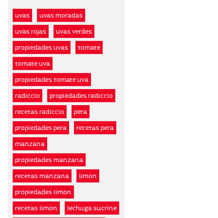
uvas
uvas moradas
uvas rojas
uvas verdes
propiedades uvas
tomate
tomate uva
propiedades tomate uva
radiccio
propiedades radiccio
recetas radiccio
pera
propiedades pera
recetas pera
manzana
propiedades manzana
recetas manzana
limon
propiedades limon
recetas limon
lechuga sucrine