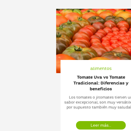
imentos
alimentos
allá del adorno de
Tomate Uva vs Tomate
 pastel
Tradicional: Diferencias y
beneficios
na fruta deliciosa a la
de resistir. Es fruto del
Los tomates o jitomates tienen 
l de la familia de las
sabor excepcional, son muy versátil
ceas que...
por supuesto también muy saludab
er más...
Leer más...