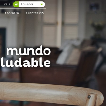
Ecuador
País
Contacto
Clientes VPC
mundo
ludable