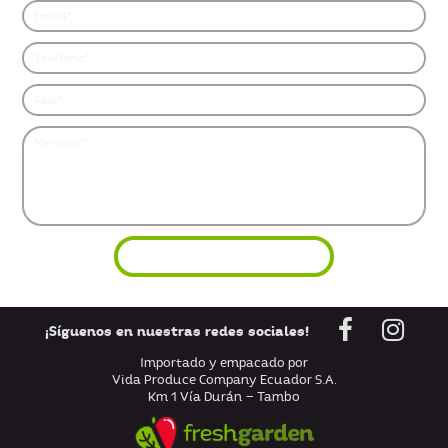
¡Síguenos en nuestras redes sociales!
Importado y empacado por
Vida Produce Company Ecuador S.A.
Km 1 Vía Durán – Tambo