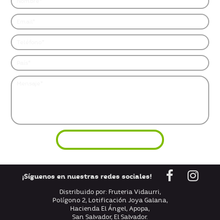
¡Síguenos en nuestras redes sociales!
Distribuido por: Fruteria Vidaurri,
Polígono 2, Lotificación Joya Galana,
Hacienda El Ángel, Apopa,
San Salvador, El Salvador.